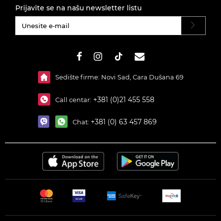
Prijavite se na našu newsletter listu
#}
Sedište firme: Novi Sad, Cara Dušana 69
+381 (0)21 455 558
Call centar:
+381 (0) 63 457 869
Chat: