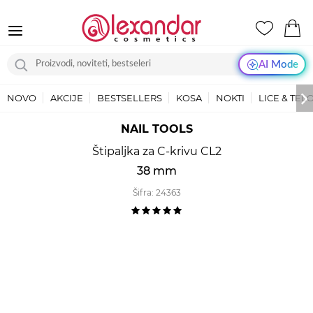
AI Mode
NOVO
AKCIJE
BESTSELLERS
KOSA
NOKTI
LICE & TEL
NAIL TOOLS
Štipaljka za C-krivu CL2
38 mm
Šifra:
24363