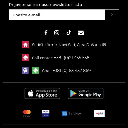
Prijavite se na našu newsletter listu
#}
Sedište firme: Novi Sad, Cara Dušana 69
+381 (0)21 455 558
Call centar:
+381 (0) 63 457 869
Chat: