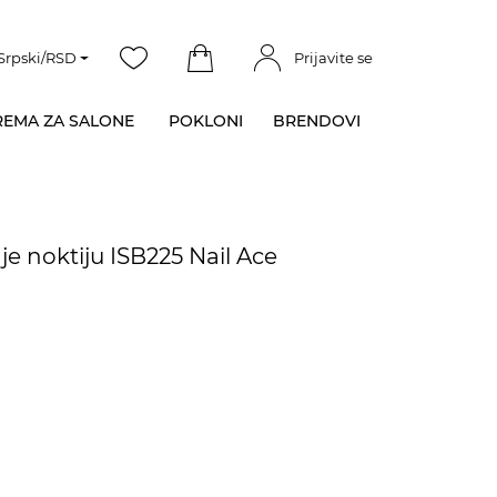
Srpski/RSD
Prijavite se
EMA ZA SALONE
POKLONI
BRENDOVI
nje noktiju ISB225 Nail Ace