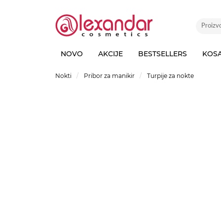
NOVO
AKCIJE
BESTSELLERS
KOS
Nokti
Pribor za manikir
Turpije za nokte