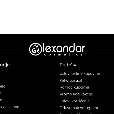
orije
Podrška
orije
Uslovi online kupovine
Kako poručiti
telo
Pomoć kupcima
p
Promo kod i akcije
en
Uslovi korišćenja
 za salone
Odustanak od ugovora
i