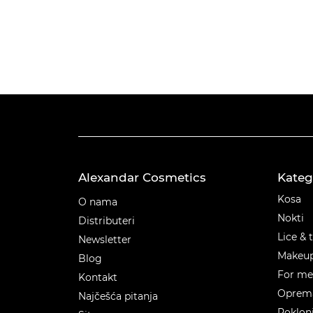
Alexandar Cosmetics
Kateg
Kateg
Kosa
O nama
Nokti
Distributeri
Lice & 
Newsletter
Makeu
Blog
For m
Kontakt
Oprema
Najčešća pitanja
Poklon