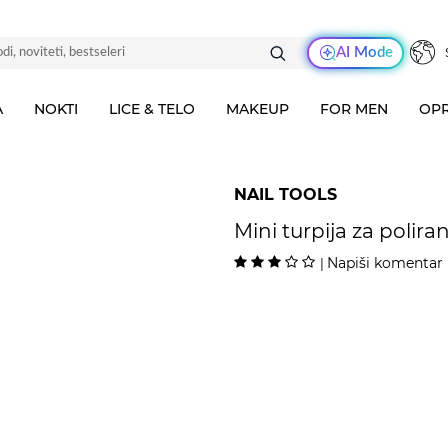
AI Mode
A
NOKTI
LICE & TELO
MAKEUP
FOR MEN
OPR
NAIL TOOLS
Mini turpija za polira
Napiši komentar
|