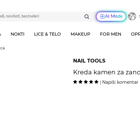
AI Mode
A
NOKTI
LICE & TELO
MAKEUP
FOR MEN
OPR
ica
NAIL TOOLS
Kreda kamen za zan
Napiši komentar
|