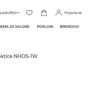
Srpski/RSD
Prijavite se
EMA ZA SALONE
POKLONI
BRENDOVI
oktice NHOS-1W