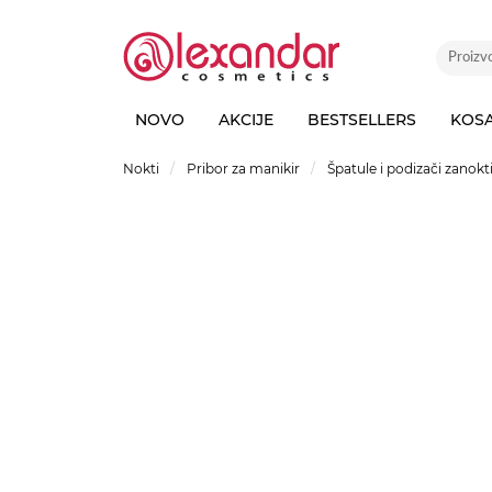
NOVO
AKCIJE
BESTSELLERS
KOS
Nokti
Pribor za manikir
Špatule i podizači zanokt