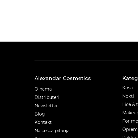
Alexandar Cosmetics
Kateg
Kateg
Kosa
O nama
Nokti
Distributeri
Lice & 
Newsletter
Makeu
Blog
For m
Kontakt
Oprema
Najčešća pitanja
Poklon