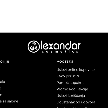
orije
Podrška
orije
Uslovi online kupovine
Kako poručiti
telo
Pomoć kupcima
p
Promo kod i akcije
en
Uslovi korišćenja
 za salone
Odustanak od ugovora
i