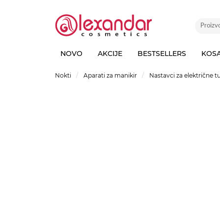
NOVO
AKCIJE
BESTSELLERS
KOS
Nokti
Aparati za manikir
Nastavci za električne tu