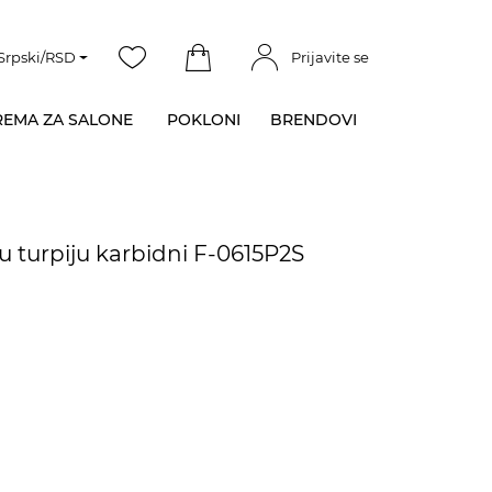
Srpski/RSD
Prijavite se
EMA ZA SALONE
POKLONI
BRENDOVI
u turpiju karbidni F-0615P2S