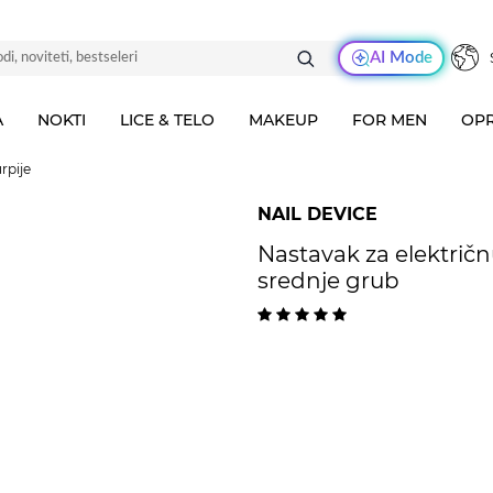
AI Mode
A
NOKTI
LICE & TELO
MAKEUP
FOR MEN
OPR
rpije
NAIL DEVICE
Nastavak za električn
srednje grub