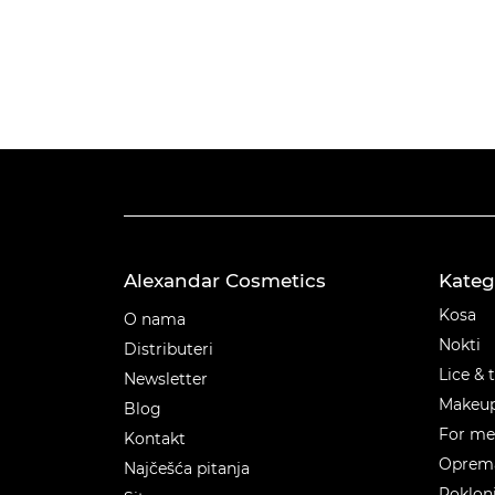
Alexandar Cosmetics
Kateg
Kateg
Kosa
O nama
Nokti
Distributeri
Lice & 
Newsletter
Makeu
Blog
For m
Kontakt
Oprema
Najčešća pitanja
Poklon