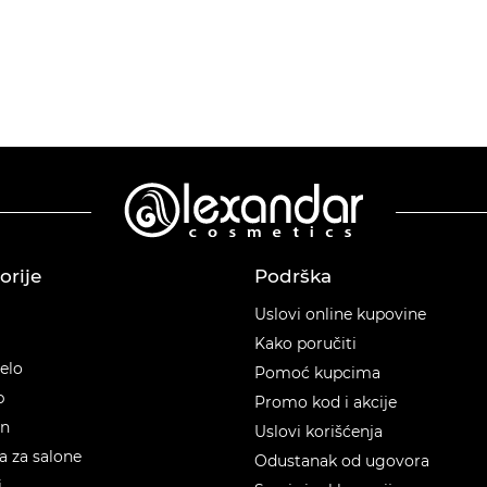
orije
Podrška
orije
Uslovi online kupovine
Kako poručiti
telo
Pomoć kupcima
p
Promo kod i akcije
en
Uslovi korišćenja
 za salone
Odustanak od ugovora
i