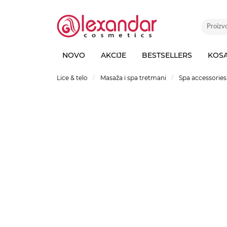
NOVO
AKCIJE
BESTSELLERS
KOS
Lice & telo
Masaža i spa tretmani
Spa accessories