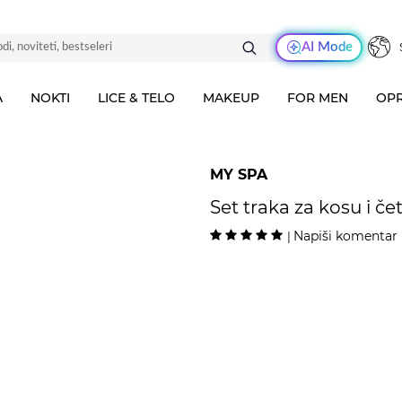
AI Mode
A
NOKTI
LICE & TELO
MAKEUP
FOR MEN
OPR
MY SPA
Set traka za kosu i če
Napiši komentar
|