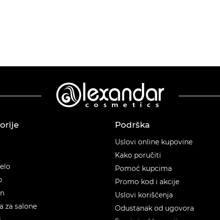
orije
Podrška
orije
Uslovi online kupovine
Kako poručiti
telo
Pomoć kupcima
p
Promo kod i akcije
en
Uslovi korišćenja
 za salone
Odustanak od ugovora
i