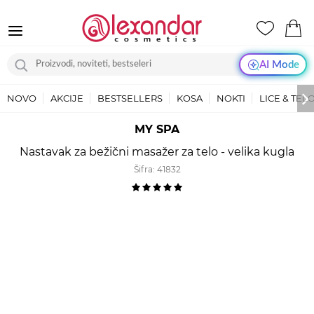
AI Mode
NOVO
AKCIJE
BESTSELLERS
KOSA
NOKTI
LICE & TEL
MY SPA
Nastavak za bežični masažer za telo - velika kugla
Šifra:
41832