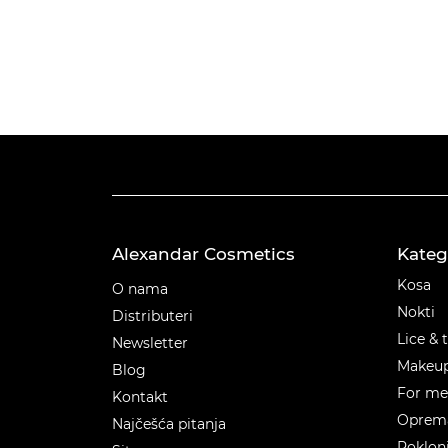
Alexandar Cosmetics
Kateg
Kateg
Kosa
O nama
Nokti
Distributeri
Lice & 
Newsletter
Makeu
Blog
For m
Kontakt
Oprema
Najčešća pitanja
Poklon