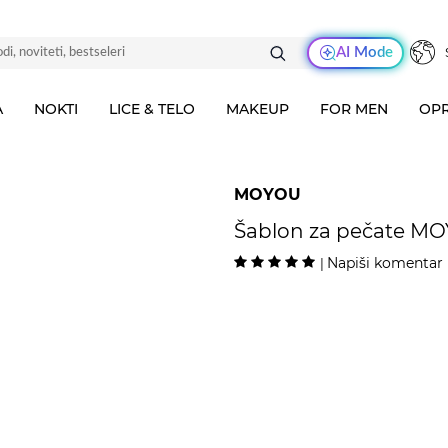
AI Mode
A
NOKTI
LICE & TELO
MAKEUP
FOR MEN
OPR
MOYOU
Šablon za pečate MO
Napiši komentar
|