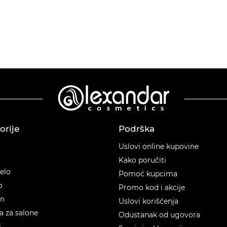
orije
Podrška
orije
Uslovi online kupovine
Kako poručiti
telo
Pomoć kupcima
p
Promo kod i akcije
en
Uslovi korišćenja
 za salone
Odustanak od ugovora
i