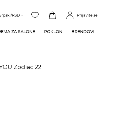
Srpski/RSD
Prijavite se
EMA ZA SALONE
POKLONI
BRENDOVI
YOU Zodiac 22