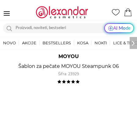
AI Mode
NOVO
AKCIJE
BESTSELLERS
KOSA
NOKTI
LICE & TEL
MOYOU
Šablon za pečate MOYOU Steampunk 06
Šifra:
23929