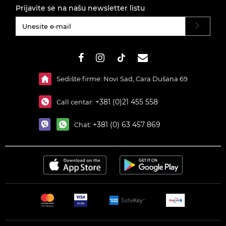
Prijavite se na našu newsletter listu
#}
Sedište firme: Novi Sad, Cara Dušana 69
+381 (0)21 455 558
Call centar:
+381 (0) 63 457 869
Chat: