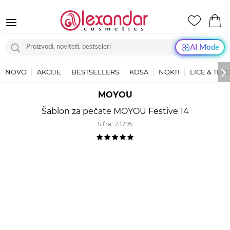
AI Mode
NOVO
AKCIJE
BESTSELLERS
KOSA
NOKTI
LICE & TEL
MOYOU
Šablon za pečate MOYOU Festive 14
Šifra:
23795