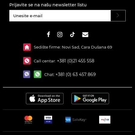
Prijavite se na našu newsletter listu
#}
Sedište firme: Novi Sad, Cara Dušana 69
+381 (0)21 455 558
Call centar:
+381 (0) 63 457 869
Chat: