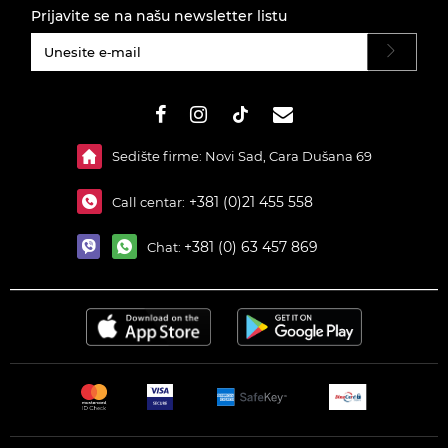
Prijavite se na našu newsletter listu
#}
Sedište firme: Novi Sad, Cara Dušana 69
+381 (0)21 455 558
Call centar:
+381 (0) 63 457 869
Chat: