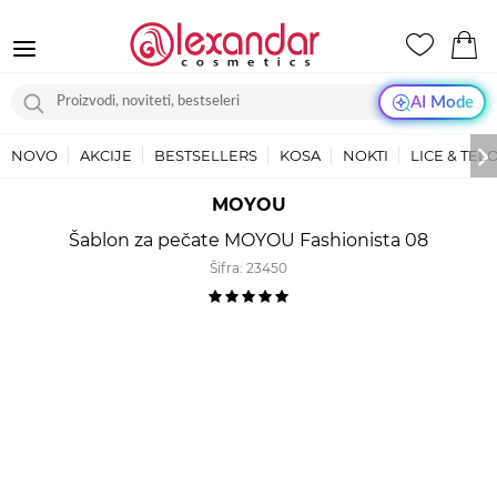
AI Mode
NOVO
AKCIJE
BESTSELLERS
KOSA
NOKTI
LICE & TEL
MOYOU
Šablon za pečate MOYOU Fashionista 08
Šifra:
23450