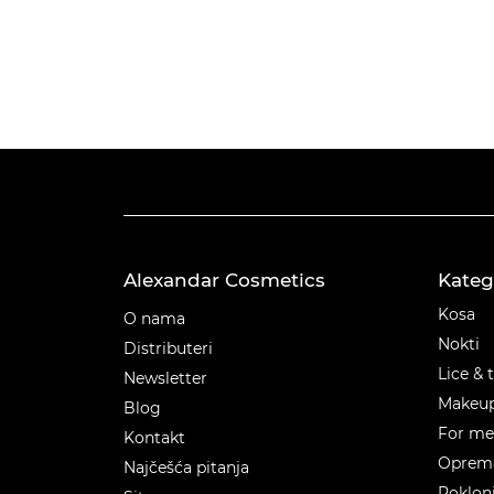
Alexandar Cosmetics
Kateg
Kateg
Kosa
O nama
Nokti
Distributeri
Lice & 
Newsletter
Makeu
Blog
For m
Kontakt
Oprema
Najčešća pitanja
Poklon