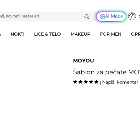
AI Mode
A
NOKTI
LICE & TELO
MAKEUP
FOR MEN
OPR
MOYOU
Šablon za pečate MO
Napiši komentar
|