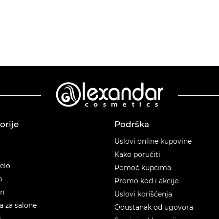
orije
Podrška
orije
Uslovi online kupovine
Kako poručiti
telo
Pomoć kupcima
p
Promo kod i akcije
en
Uslovi korišćenja
 za salone
Odustanak od ugovora
i