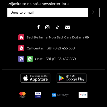
Prijavite se na našu newsletter listu
#}
Sedište firme: Novi Sad, Cara Dušana 69
+381 (0)21 455 558
Call centar:
+381 (0) 63 457 869
Chat: