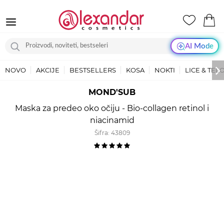
AI Mode
NOVO
AKCIJE
BESTSELLERS
KOSA
NOKTI
LICE & TEL
MOND'SUB
Maska za predeo oko očiju - Bio-collagen retinol i
niacinamid
Šifra:
43809