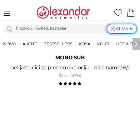
AI Mode
NOVO
AKCIJE
BESTSELLERS
KOSA
NOKTI
LICE & TEL
MOND'SUB
Gel jastučići za predeo oko očiju - niacinamid 6/1
Šifra:
43798