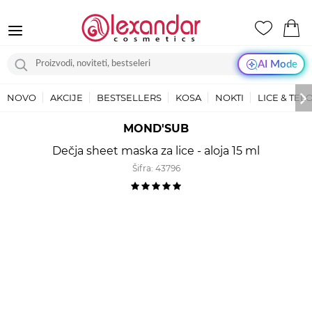
AI Mode
NOVO
AKCIJE
BESTSELLERS
KOSA
NOKTI
LICE & TEL
MOND'SUB
Dečja sheet maska za lice - aloja 15 ml
Šifra:
43796