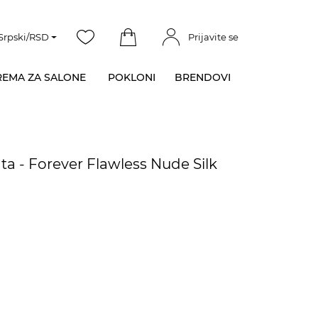
Srpski/RSD
Prijavite se
EMA ZA SALONE
POKLONI
BRENDOVI
ta - Forever Flawless Nude Silk