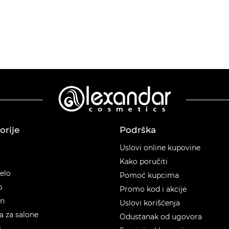
orije
Podrška
orije
Uslovi online kupovine
Kako poručiti
telo
Pomoć kupcima
p
Promo kod i akcije
en
Uslovi korišćenja
 za salone
Odustanak od ugovora
i