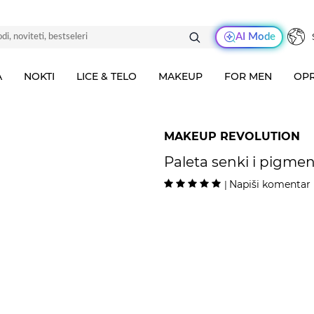
AI Mode
A
NOKTI
LICE & TELO
MAKEUP
FOR MEN
OPR
MAKEUP REVOLUTION
Paleta senki i pigmen
Napiši komentar
|