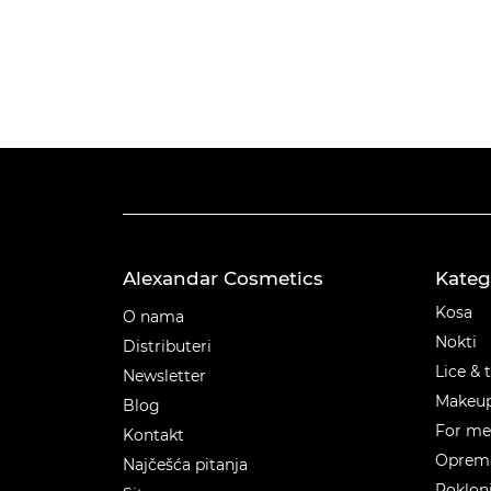
Alexandar Cosmetics
Kateg
Kateg
Kosa
O nama
Nokti
Distributeri
Lice & 
Newsletter
Makeu
Blog
For m
Kontakt
Oprema
Najčešća pitanja
Poklon