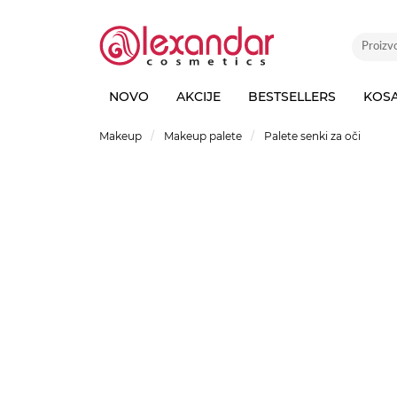
NOVO
AKCIJE
BESTSELLERS
KOS
Makeup
Makeup palete
Palete senki za oči