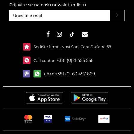
Prijavite se na našu newsletter listu
#}
Sedište firme: Novi Sad, Cara Dušana 69
+381 (0)21 455 558
Call centar:
+381 (0) 63 457 869
Chat: