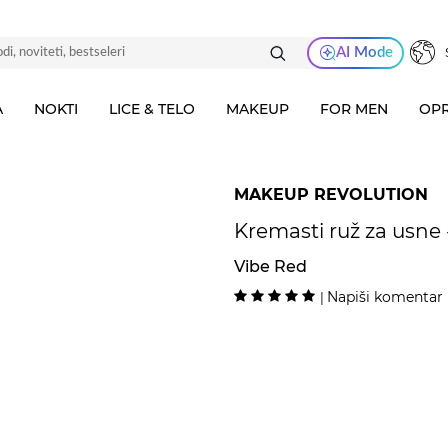
AI Mode
A
NOKTI
LICE & TELO
MAKEUP
FOR MEN
OPR
MAKEUP REVOLUTION
Kremasti ruž za usne -
Vibe Red
Napiši komentar
|