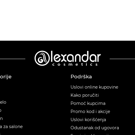
orije
Podrška
orije
Uslovi online kupovine
Kako poručiti
telo
Pomoć kupcima
p
Promo kod i akcije
en
Uslovi korišćenja
 za salone
Odustanak od ugovora
i