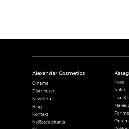
Alexandar Cosmetics
Kateg
Kateg
Kosa
O nama
Nokti
Distributeri
Lice & 
Newsletter
Makeu
Blog
For m
Kontakt
Oprema
Najčešća pitanja
Poklon