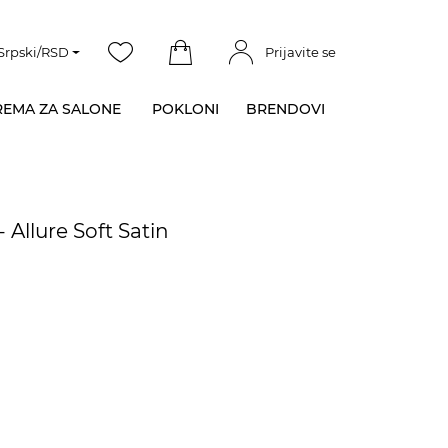
Srpski/RSD
Prijavite se
EMA ZA SALONE
POKLONI
BRENDOVI
 Allure Soft Satin