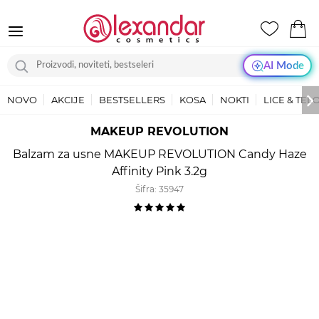
AI Mode
NOVO
AKCIJE
BESTSELLERS
KOSA
NOKTI
LICE & TEL
MAKEUP REVOLUTION
Balzam za usne MAKEUP REVOLUTION Candy Haze
Affinity Pink 3.2g
Šifra:
35947