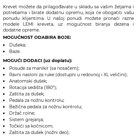
Krevet možete da prilagođavate u skladu sa vašim željama i
potrebama i birate dodatnu opremu, koja će obogatiti vašu
ponudu klijentima. U našoj ponudi možete pronaći razne
modele LEMI kreveta, uz mogućnost biranja dezena i
dodatne opreme.
MOGUĆNOST ODABIRA BOJE:
Dušeka;
Baze.
MOGUĆI DODACI (uz doplatu):
Posude za manikir (sa nosačem);
Ravni nasloni za ruke (dostupni u redovnoj i XL veličini);
Anatomski dušek;
Rotacija sedišta (180°);
Zaštita za dušek;
Pedala za nožnu kontrolu;
Bežična pedala za nožnu kontrolu;
Držač rolne;
Sistem grejanja;
Točkići sa kočnicom;
Zaštita za dušek (nožni deo);