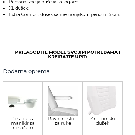
Personalizacija dušeka sa logom;
XL dušek;
Extra Comfort dušek sa memorijskom penom 15 cm.
PRILAGODITE MODEL SVOJIM POTREBAMA I
KREIRAJTE UPIT:
Dodatna oprema
Posude za
Ravni nasloni
Anatomski
manikir sa
za ruke
dušek
sed
nosačem