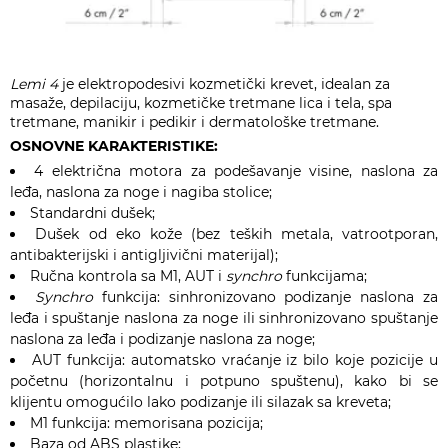
Lemi 4
je elektropodesivi kozmetički krevet, idealan za
masaže, depilaciju, kozmetičke tretmane lica i tela, spa
tretmane, manikir i pedikir i dermatološke tretmane.
OSNOVNE KARAKTERISTIKE:
4 električna motora za podešavanje visine, naslona za
leđa, naslona za noge i nagiba stolice;
Standardni dušek;
Dušek od eko kože (bez teških metala, vatrootporan,
antibakterijski i antigljivični materijal);
Ručna kontrola sa M1, AUT i
synchro
funkcijama;
Synchro
funkcija: sinhronizovano podizanje naslona za
leđa i spuštanje naslona za noge ili sinhronizovano spuštanje
naslona za leđa i podizanje naslona za noge;
AUT funkcija: automatsko vraćanje iz bilo koje pozicije u
početnu (horizontalnu i potpuno spuštenu), kako bi se
klijentu omogućilo lako podizanje ili silazak sa kreveta;
M1 funkcija: memorisana pozicija;
Baza od ABS plastike;