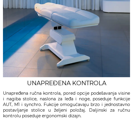
UNAPREĐENA KONTROLA
Unapređena ručna kontrola, pored opcije podešavanja visine
i nagiba stolice, naslona za leđa i noge, poseduje funkcije
AUT, M1 i synchro. Fukcije omogućavaju brzo i jednostavno
postavljanje stolice u željeni položaj. Daljinski za ručnu
kontrolu poseduje ergonomski dizajn.