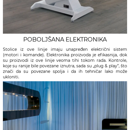
POBOLJŠANA ELEKTRONIKA
Stolice iz ove linije imaju unapređen električni sistem
(motori i komande). Elektronika proizvoda je efikasnija, dok
su proizvodi iz ove linije veoma tihi tokom rada. Kontrole,
koje su ranije bile povezane iznutra, sada su „plug & play”, što
znači da su povezane spolja i da ih tehničar lako može
ukloniti.