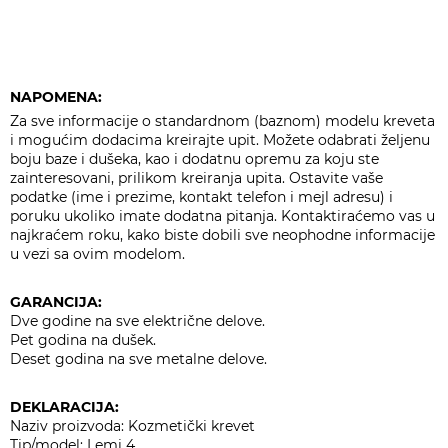
NAPOMENA:
Za sve informacije o standardnom (baznom) modelu kreveta
i mogućim dodacima kreirajte upit. Možete odabrati željenu
boju baze i dušeka, kao i dodatnu opremu za koju ste
zainteresovani, prilikom kreiranja upita. Ostavite vaše
podatke (ime i prezime, kontakt telefon i mejl adresu) i
poruku ukoliko imate dodatna pitanja. Kontaktiraćemo vas u
najkraćem roku, kako biste dobili sve neophodne informacije
u vezi sa ovim modelom.
GARANCIJA:
Dve godine na sve električne delove.
Pet godina na dušek.
Deset godina na sve metalne delove.
DEKLARACIJA:
Naziv proizvoda: Kozmetički krevet
Tip/model: Lemi 4