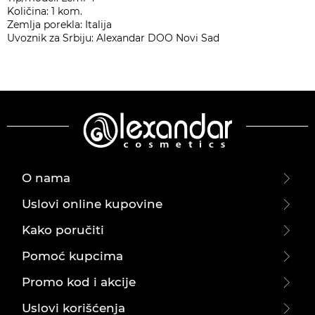
Količina: 1 kom.
Zemlja porekla: Italija
Uvoznik za Srbiju: Alexandar DOO Novi Sad
O nama
Uslovi online kupovine
Kako poručiti
Pomoć kupcima
Promo kod i akcije
Uslovi korišćenja