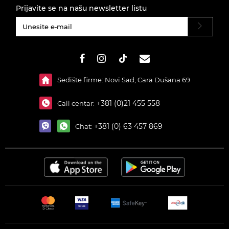
Prijavite se na našu newsletter listu
#}
Sedište firme: Novi Sad, Cara Dušana 69
+381 (0)21 455 558
Call centar:
+381 (0) 63 457 869
Chat: