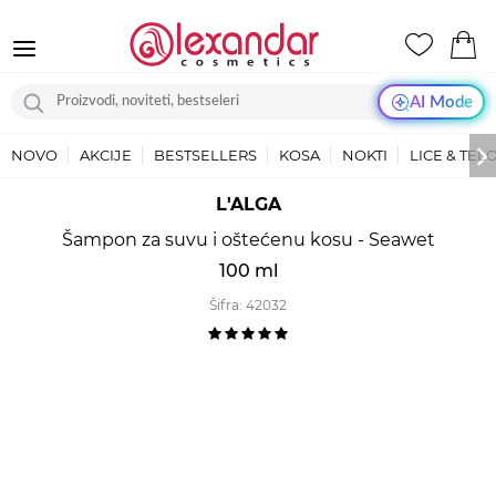
AI Mode
NOVO
AKCIJE
BESTSELLERS
KOSA
NOKTI
LICE & TEL
L'ALGA
Šampon za suvu i oštećenu kosu - Seawet
100 ml
Šifra:
42032