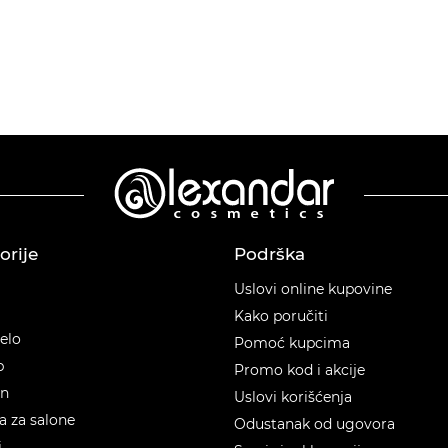
orije
Podrška
orije
Uslovi online kupovine
Kako poručiti
telo
Pomoć kupcima
p
Promo kod i akcije
en
Uslovi korišćenja
 za salone
Odustanak od ugovora
i