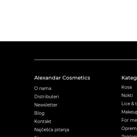
Alexandar Cosmetics
Kateg
Kateg
Kosa
O nama
Nokti
Distributeri
Lice & 
Newsletter
Makeu
Blog
For m
Kontakt
Oprema
Najčešća pitanja
Poklon