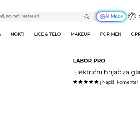
AI Mode
A
NOKTI
LICE & TELO
MAKEUP
FOR MEN
OPR
LABOR PRO
Električni brijač za g
Napiši komentar
|