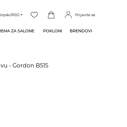
Srpski/RSD
Prijavite se
EMA ZA SALONE
POKLONI
BRENDOVI
lavu - Gordon B515