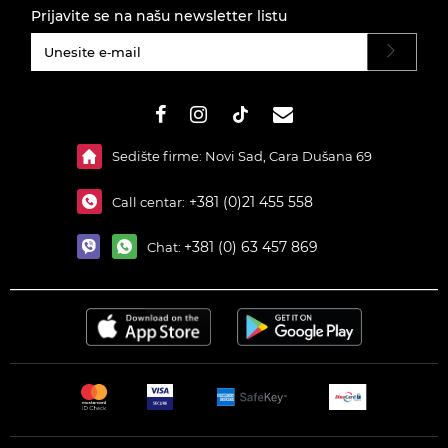
Prijavite se na našu newsletter listu
#}
Sedište firme: Novi Sad, Cara Dušana 69
+381 (0)21 455 558
Call centar:
+381 (0) 63 457 869
Chat: