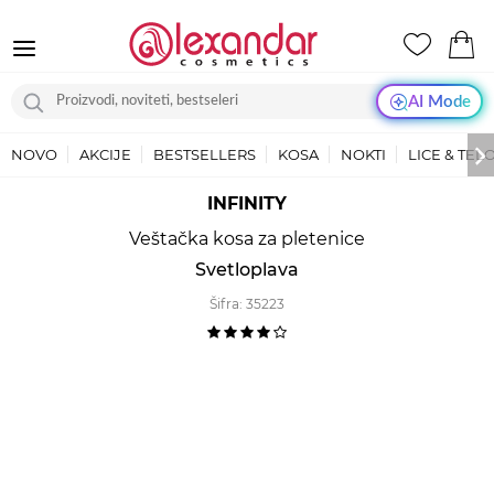
AI Mode
NOVO
AKCIJE
BESTSELLERS
KOSA
NOKTI
LICE & TEL
INFINITY
Veštačka kosa za pletenice
Svetloplava
Šifra:
35223