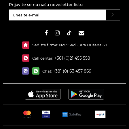
Prijavite se na našu newsletter listu
#}
Sedište firme: Novi Sad, Cara Dušana 69
+381 (0)21 455 558
Call centar:
+381 (0) 63 457 869
Chat: