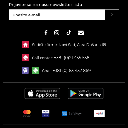
Prijavite se na našu newsletter listu
#}
Sedište firme: Novi Sad, Cara Dušana 69
+381 (0)21 455 558
Call centar:
+381 (0) 63 457 869
Chat: