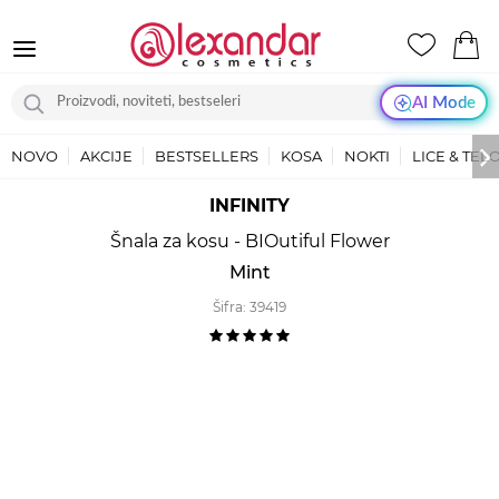
AI Mode
NOVO
AKCIJE
BESTSELLERS
KOSA
NOKTI
LICE & TEL
INFINITY
Šnala za kosu - BIOutiful Flower
Mint
Šifra:
39419