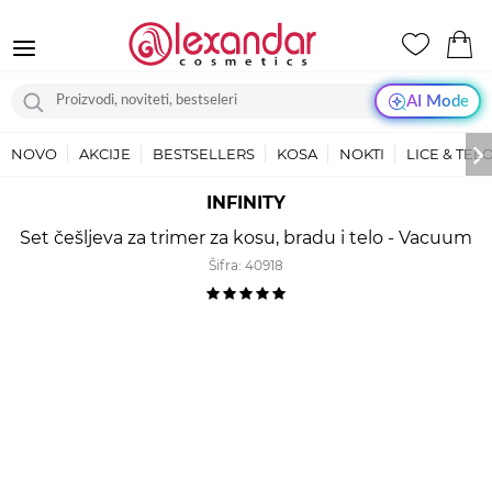
AI Mode
NOVO
AKCIJE
BESTSELLERS
KOSA
NOKTI
LICE & TEL
INFINITY
Set češljeva za trimer za kosu, bradu i telo - Vacuum
Šifra:
40918