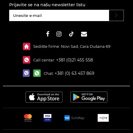
Prijavite se na našu newsletter listu
#}
Sedište firme: Novi Sad, Cara Dušana 69
+381 (0)21 455 558
Call centar:
+381 (0) 63 457 869
Chat: