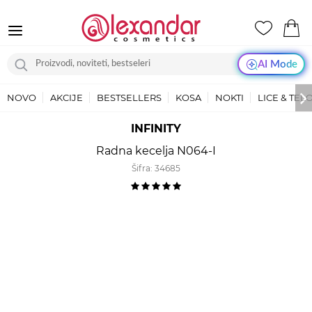
AI Mode
NOVO
AKCIJE
BESTSELLERS
KOSA
NOKTI
LICE & TEL
INFINITY
Radna kecelja N064-I
Šifra:
34685