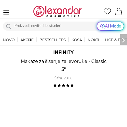
AI Mode
NOVO
AKCIJE
BESTSELLERS
KOSA
NOKTI
LICE & TEL
INFINITY
Makaze za šišanje za levoruke - Classic
5"
Šifra:
28118