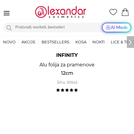
AI Mode
NOVO
AKCIJE
BESTSELLERS
KOSA
NOKTI
LICE & TEL
INFINITY
Alu folija za pramenove
12cm
Šifra:
39345