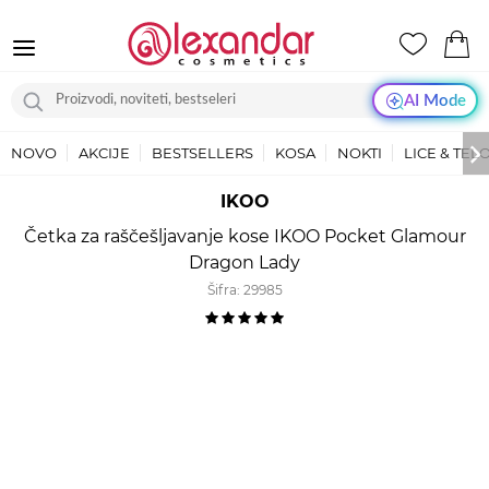
AI Mode
NOVO
AKCIJE
BESTSELLERS
KOSA
NOKTI
LICE & TEL
IKOO
Četka za raščešljavanje kose IKOO Pocket Glamour
Dragon Lady
Šifra:
29985