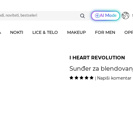
AI Mode
A
NOKTI
LICE & TELO
MAKEUP
FOR MEN
OPR
I HEART REVOLUTION
Sunđer za blendovanj
Napiši komentar
|