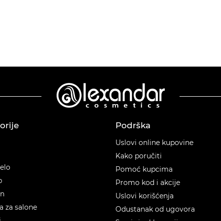
orije
Podrška
orije
Uslovi online kupovine
Kako poručiti
telo
Pomoć kupcima
p
Promo kod i akcije
en
Uslovi korišćenja
 za salone
Odustanak od ugovora
i