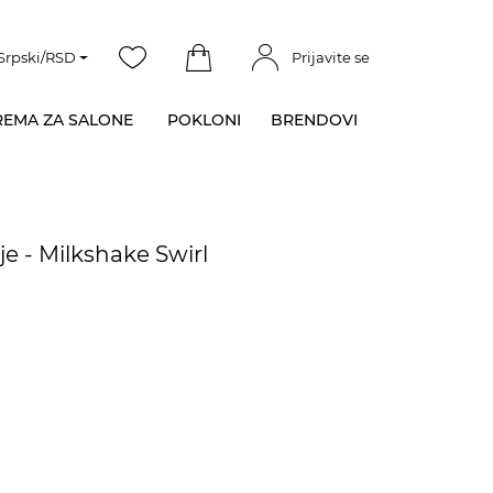
Srpski/RSD
Prijavite se
EMA ZA SALONE
POKLONI
BRENDOVI
e - Milkshake Swirl