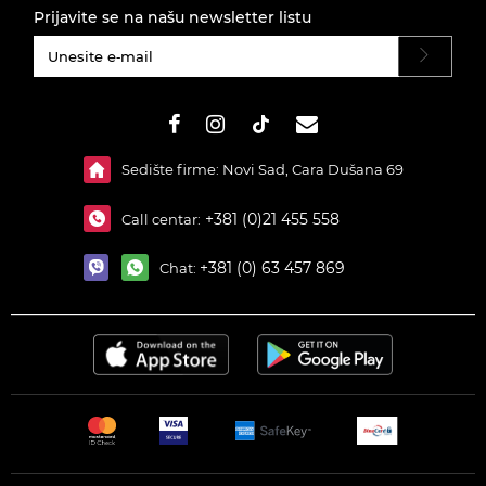
Prijavite se na našu newsletter listu
#}
Sedište firme: Novi Sad, Cara Dušana 69
+381 (0)21 455 558
Call centar:
+381 (0) 63 457 869
Chat: