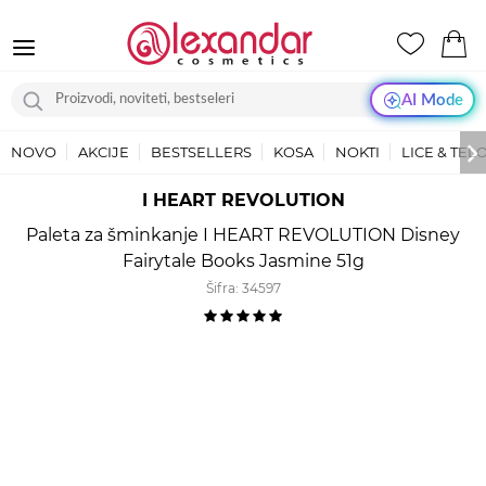
AI Mode
NOVO
AKCIJE
BESTSELLERS
KOSA
NOKTI
LICE & TEL
I HEART REVOLUTION
Paleta za šminkanje I HEART REVOLUTION Disney
Fairytale Books Jasmine 51g
Šifra:
34597