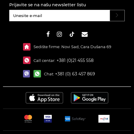
Prijavite se na našu newsletter listu
#}
Sedište firme: Novi Sad, Cara Dušana 69
+381 (0)21 455 558
Call centar:
+381 (0) 63 457 869
Chat: