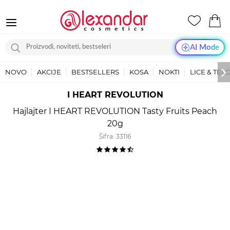
AI Mode
NOVO
AKCIJE
BESTSELLERS
KOSA
NOKTI
LICE & TEL
I HEART REVOLUTION
Hajlajter I HEART REVOLUTION Tasty Fruits Peach
20g
Šifra:
33116