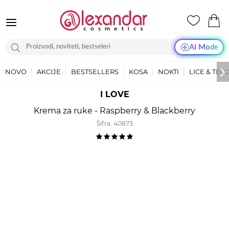
AI Mode
NOVO
AKCIJE
BESTSELLERS
KOSA
NOKTI
LICE & TEL
I LOVE
Krema za ruke - Raspberry & Blackberry
Šifra:
40873