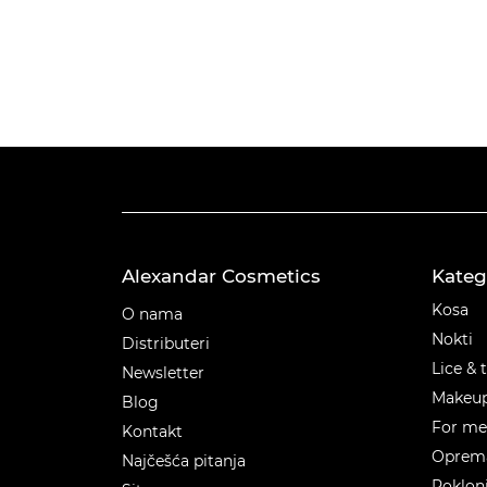
Alexandar Cosmetics
Kateg
Kateg
Kosa
O nama
Nokti
Distributeri
Lice & 
Newsletter
Makeu
Blog
For m
Kontakt
Oprema
Najčešća pitanja
Poklon