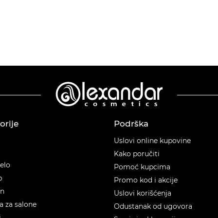
orije
Podrška
orije
Uslovi online kupovine
Kako poručiti
telo
Pomoć kupcima
p
Promo kod i akcije
en
Uslovi korišćenja
 za salone
Odustanak od ugovora
i