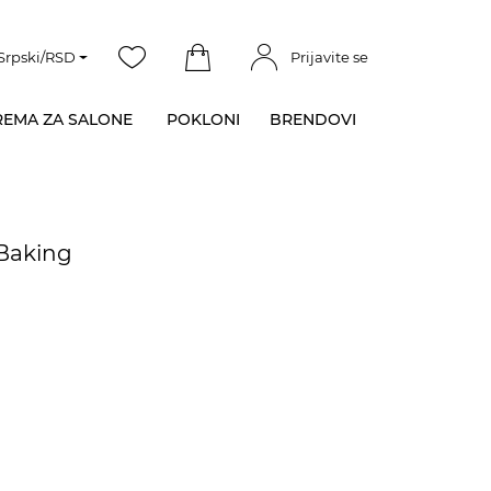
Srpski/RSD
Prijavite se
EMA ZA SALONE
POKLONI
BRENDOVI
 Baking