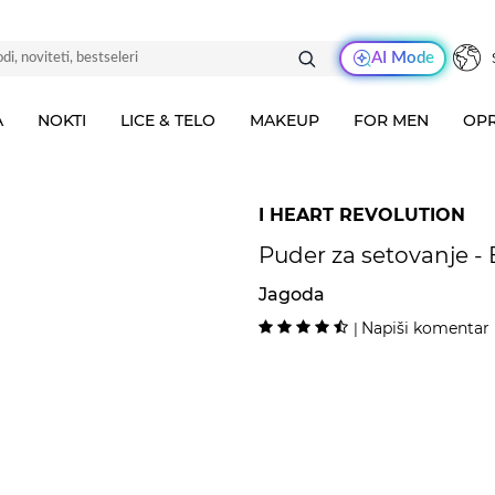
AI Mode
A
NOKTI
LICE & TELO
MAKEUP
FOR MEN
OPR
I HEART REVOLUTION
Puder za setovanje -
Jagoda
Napiši komentar
|