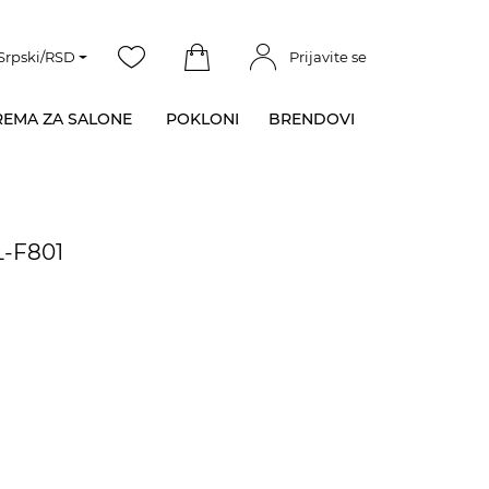
Srpski/RSD
Prijavite se
EMA ZA SALONE
POKLONI
BRENDOVI
L-F801