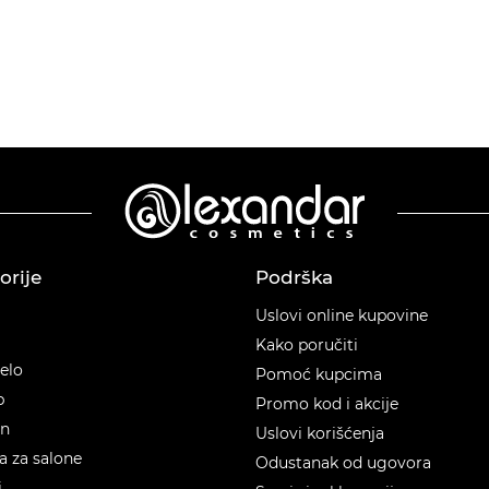
orije
Podrška
orije
Uslovi online kupovine
Kako poručiti
telo
Pomoć kupcima
p
Promo kod i akcije
en
Uslovi korišćenja
 za salone
Odustanak od ugovora
i