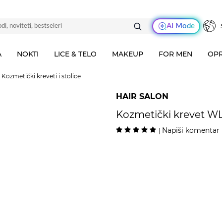
AI Mode
A
NOKTI
LICE & TELO
MAKEUP
FOR MEN
OPR
Kozmetički kreveti i stolice
HAIR SALON
Kozmetički krevet W
Napiši komentar
|