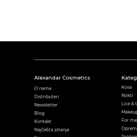
Alexandar Cosmetics
Kateg
Kateg
Kosa
O nama
Nokti
Distributeri
Lice & 
Newsletter
Makeu
Blog
For m
Kontakt
Oprema
Najčešća pitanja
Poklon