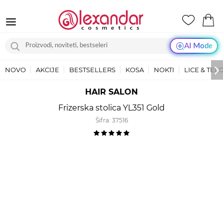
AI Mode
NOVO
AKCIJE
BESTSELLERS
KOSA
NOKTI
LICE & TEL
HAIR SALON
Frizerska stolica YL351 Gold
Šifra:
37516