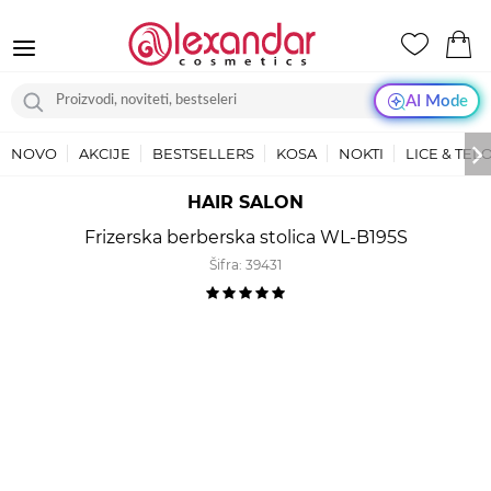
AI Mode
NOVO
AKCIJE
BESTSELLERS
KOSA
NOKTI
LICE & TEL
HAIR SALON
Frizerska berberska stolica WL-B195S
Šifra:
39431