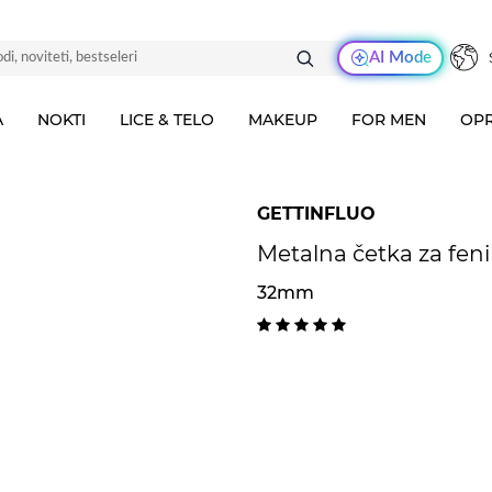
AI Mode
A
NOKTI
LICE & TELO
MAKEUP
FOR MEN
OPR
GETTINFLUO
Metalna četka za fen
32mm