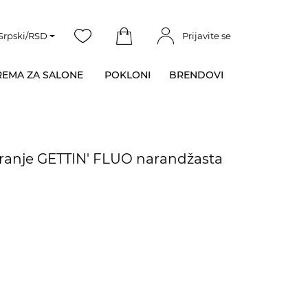
Srpski/RSD
Prijavite se
EMA ZA SALONE
POKLONI
BRENDOVI
iranje GETTIN' FLUO narandžasta