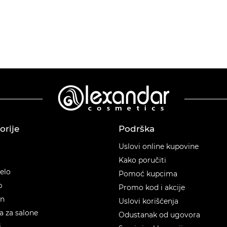
orije
Podrška
orije
Uslovi online kupovine
Kako poručiti
telo
Pomoć kupcima
p
Promo kod i akcije
en
Uslovi korišćenja
 za salone
Odustanak od ugovora
i