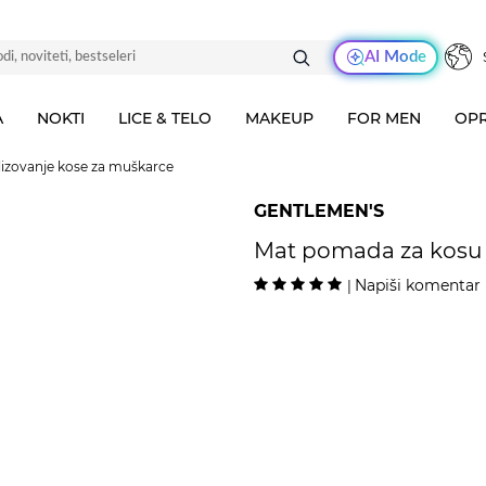
AI Mode
A
NOKTI
LICE & TELO
MAKEUP
FOR MEN
OPR
ilizovanje kose za muškarce
GENTLEMEN'S
Mat pomada za kosu -
Napiši komentar
|