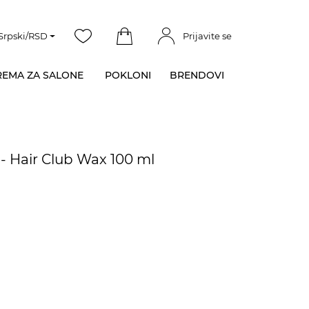
Srpski/RSD
Prijavite se
EMA ZA SALONE
POKLONI
BRENDOVI
 Hair Club Wax 100 ml