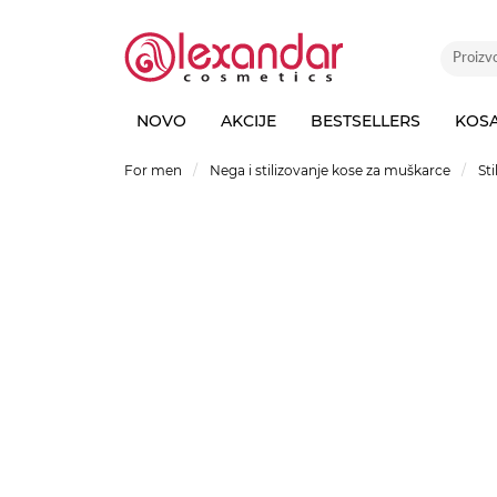
NOVO
AKCIJE
BESTSELLERS
KOS
For men
Nega i stilizovanje kose za muškarce
St