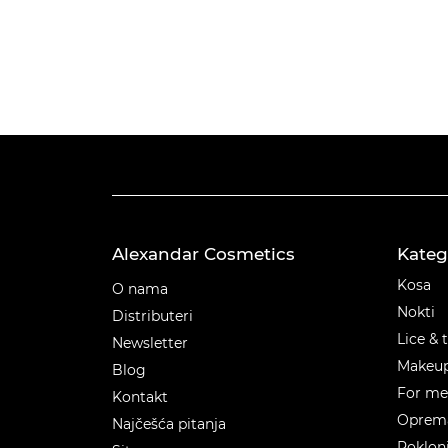
Alexandar Cosmetics
Kateg
Kateg
Kosa
O nama
Nokti
Distributeri
Lice & 
Newsletter
Makeu
Blog
For m
Kontakt
Oprema
Najčešća pitanja
Poklon