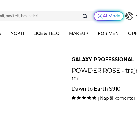
AI Mode
A
NOKTI
LICE & TELO
MAKEUP
FOR MEN
OPR
GALAXY PROFESSIONAL
POWDER ROSE - trajn
ml
Dawn to Earth S910
Napiši komentar
|