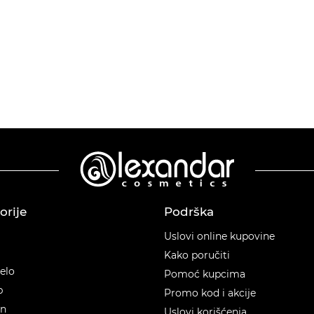
orije
Podrška
orije
Uslovi online kupovine
Kako poručiti
telo
Pomoć kupcima
p
Promo kod i akcije
en
Uslovi korišćenja