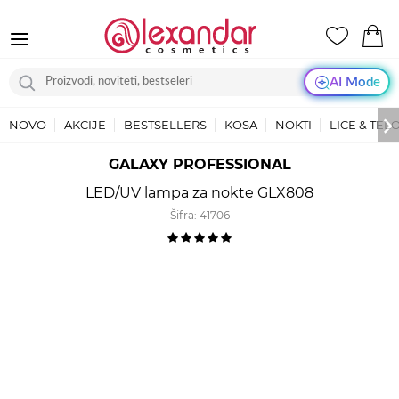
AI Mode
NOVO
AKCIJE
BESTSELLERS
KOSA
NOKTI
LICE & TEL
GALAXY PROFESSIONAL
LED/UV lampa za nokte GLX808
Šifra:
41706