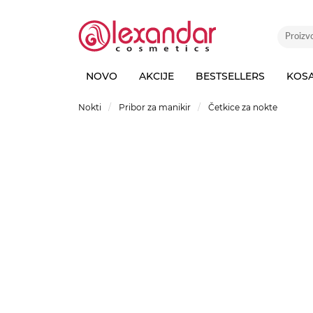
NOVO
AKCIJE
BESTSELLERS
KOS
Nokti
Pribor za manikir
Četkice za nokte