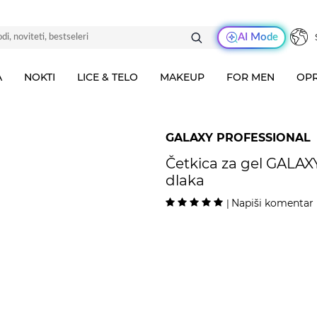
AI Mode
A
NOKTI
LICE & TELO
MAKEUP
FOR MEN
OPR
GALAXY PROFESSIONAL
Četkica za gel GALA
dlaka
Napiši komentar
|