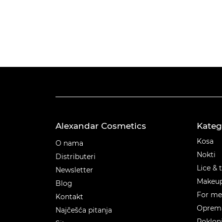
Alexandar Cosmetics
Kateg
Kateg
Kosa
O nama
Nokti
Distributeri
Lice & 
Newsletter
Makeu
Blog
For m
Kontakt
Oprema
Najčešća pitanja
Poklon