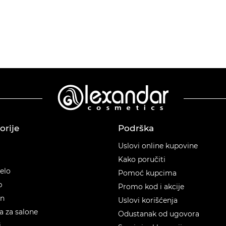
orije
Podrška
orije
Uslovi online kupovine
Kako poručiti
telo
Pomoć kupcima
p
Promo kod i akcije
en
Uslovi korišćenja
 za salone
Odustanak od ugovora
i