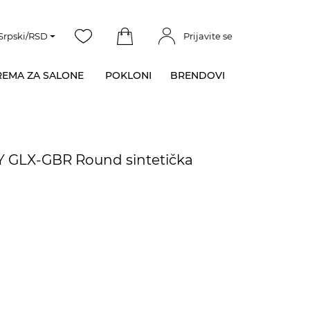
Srpski/RSD
Prijavite se
EMA ZA SALONE
POKLONI
BRENDOVI
XY GLX-GBR Round sintetička