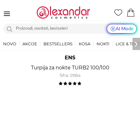
AI Mode
NOVO
AKCIJE
BESTSELLERS
KOSA
NOKTI
LICE & TEL
ENS
Turpija za nokte TURB2 100/100
Šifra:
01954