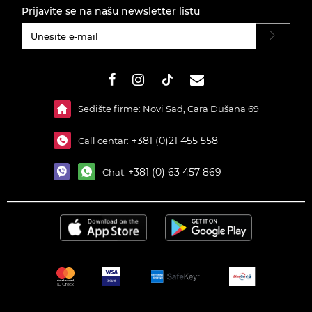
Prijavite se na našu newsletter listu
#}
Sedište firme: Novi Sad, Cara Dušana 69
+381 (0)21 455 558
Call centar:
+381 (0) 63 457 869
Chat: