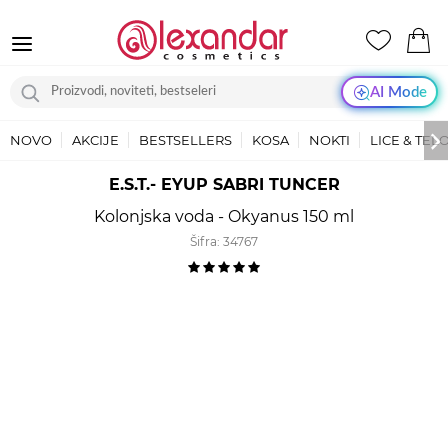
AI Mode
NOVO
AKCIJE
BESTSELLERS
KOSA
NOKTI
LICE & TEL
E.S.T.- EYUP SABRI TUNCER
Kolonjska voda - Okyanus 150 ml
Šifra:
34767