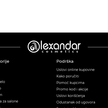
orije
Podrška
orije
Uslovi online kupovine
Kako poručiti
telo
Pomoć kupcima
p
Promo kod i akcije
en
Uslovi korišćenja
 za salone
Odustanak od ugovora
i