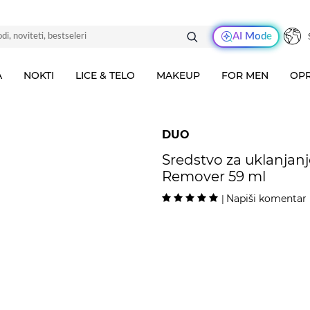
AI Mode
A
NOKTI
LICE & TELO
MAKEUP
FOR MEN
OPR
DUO
Sredstvo za uklanjanj
Remover 59 ml
Napiši komentar
|