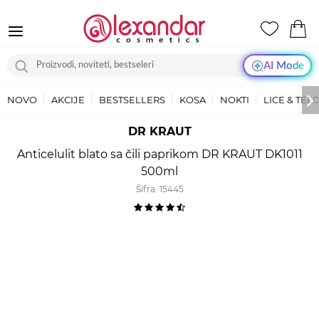
AI Mode
NOVO
AKCIJE
BESTSELLERS
KOSA
NOKTI
LICE & TEL
DR KRAUT
Anticelulit blato sa čili paprikom DR KRAUT DK1011
500ml
Šifra:
15445