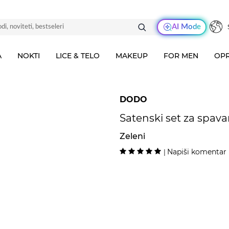
AI Mode
A
NOKTI
LICE & TELO
MAKEUP
FOR MEN
OPR
DODO
Satenski set za spava
Zeleni
Napiši komentar
|