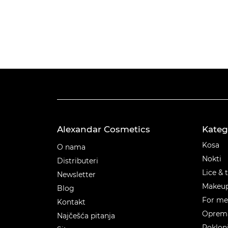
Alexandar Cosmetics
Kateg
Kateg
Kosa
O nama
Nokti
Distributeri
Lice & 
Newsletter
Makeu
Blog
For m
Kontakt
Oprema
Najčešća pitanja
Poklon