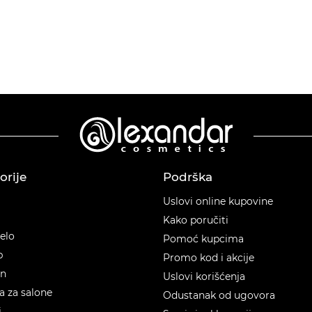
orije
Podrška
orije
Uslovi online kupovine
Kako poručiti
telo
Pomoć kupcima
p
Promo kod i akcije
en
Uslovi korišćenja
 za salone
Odustanak od ugovora
i