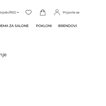
Srpski/RSD
Prijavite se
EMA ZA SALONE
POKLONI
BRENDOVI
nje