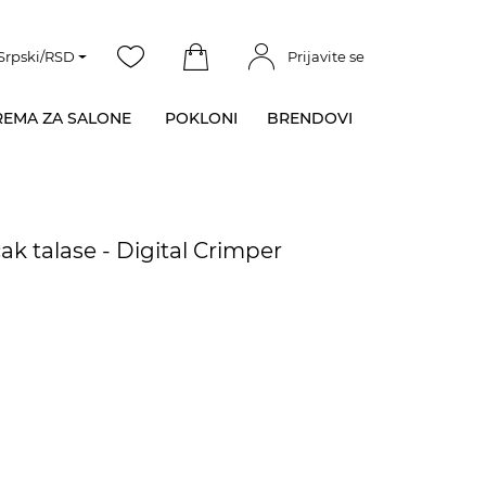
Srpski/RSD
Prijavite se
EMA ZA SALONE
POKLONI
BRENDOVI
ak talase - Digital Crimper