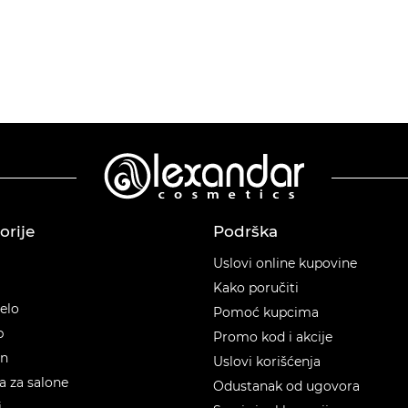
orije
Podrška
orije
Uslovi online kupovine
Kako poručiti
telo
Pomoć kupcima
p
Promo kod i akcije
en
Uslovi korišćenja
 za salone
Odustanak od ugovora
i