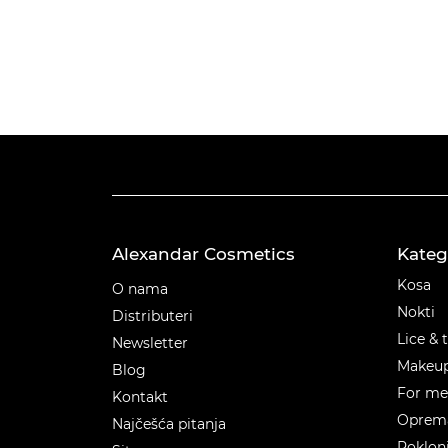
Alexandar Cosmetics
Kateg
Kateg
Kosa
O nama
Nokti
Distributeri
Lice & 
Newsletter
Makeu
Blog
For m
Kontakt
Oprema
Najčešća pitanja
Poklon