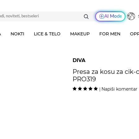
AI Mode
A
NOKTI
LICE & TELO
MAKEUP
FOR MEN
OPR
DIVA
Presa za kosu za cik-c
PRO319
Napiši komentar
|